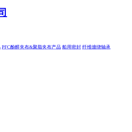
品
PFC酚醛夹布&聚脂夹布产品
船用密封
纤维缠绕轴承