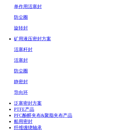
单作用活塞封
防尘圈
旋转封
矿用液压密封方案
活塞杆封
活塞封
防尘圈
静密封
导向环
泛塞密封方案
PTFE产品
PFC酚醛夹布&聚脂夹布产品
船用密封
纤维缠绕轴承