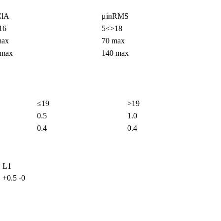
ClA
μinRMS
16
5<>18
max
70 max
 max
140 max
≤19
>19
0.5
1.0
0.4
0.4
L1
+0.5 -0