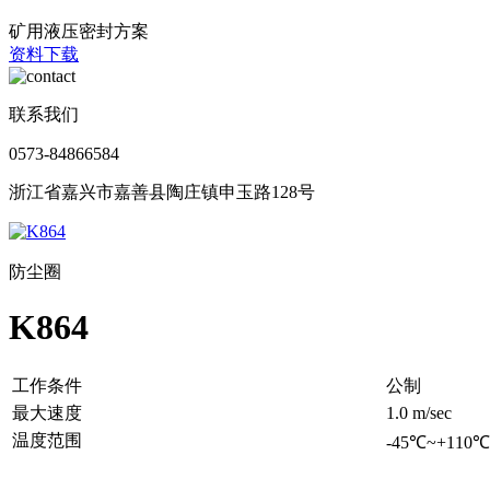
矿用液压密封方案
资料下载
联系我们
0573-84866584
浙江省嘉兴市嘉善县陶庄镇申玉路128号
防尘圈
K864
工作条件
公制
最大速度
1.0 m/sec
温度范围
-45℃~+110℃