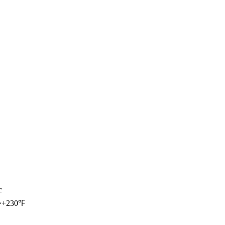
c
~+230℉