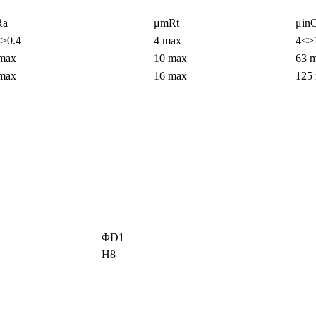
Ra
μmRt
μin
<>0.4
4 max
4<>
 max
10 max
63 
 max
16 max
125
ΦD1
H8