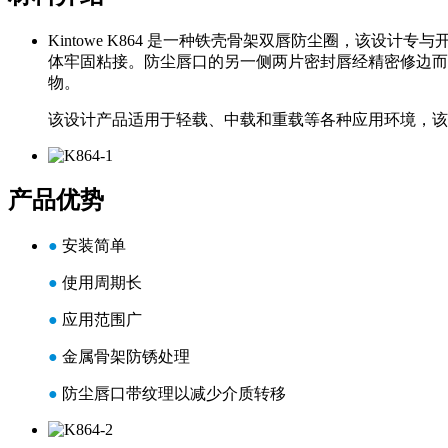
Kintowe K864 是一种铁壳骨架双唇防尘圈，该设计
体牢固粘接。防尘唇口的另一侧两片密封唇经精密修边而
物。
该设计产品适用于轻载、中载和重载等各种应用环境，该
产品优势
●
安装简单
●
使用周期长
●
应用范围广
●
金属骨架防锈处理
●
防尘唇口带纹理以减少介质转移