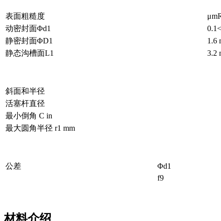
表面粗糙度
μm
动密封面Φd1
0.1
静密封面ΦD1
1.6
静态沟槽面L1
3.2
斜面和半径
活塞杆直径
最小倒角 C in
最大圆角半径 r1 mm
公差
Φd1
f9
材料介绍