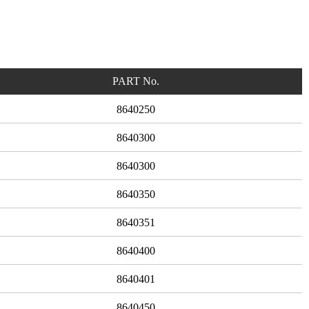
PART No.
8640250
8640300
8640300
8640350
8640351
8640400
8640401
8640450