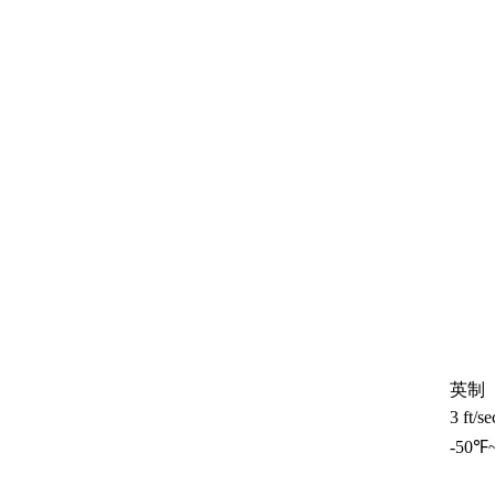
英制
3 ft/se
-50℉